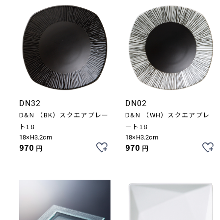
DN32
DN02
D&N （BK）スクエアプレー
D&N （WH）スクエアプレ
ト18
ート18
18×H3.2cm
18×H3.2cm
970
970
円
円