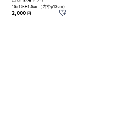
15×15×H1.5cm（内寸φ12cm）
2,000
円