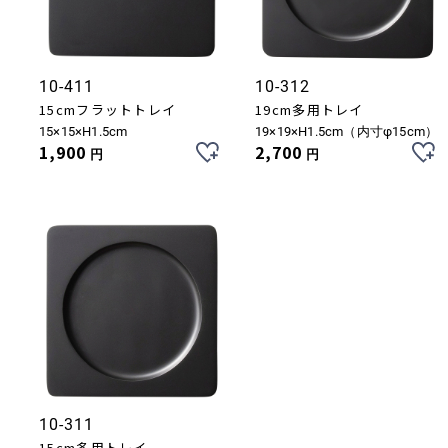
10-411
10-312
15cmフラットトレイ
19cm多用トレイ
15×15×H1.5cm
19×19×H1.5cm（内寸φ15cm）
1,900
2,700
円
円
10-311
15cm多用トレイ