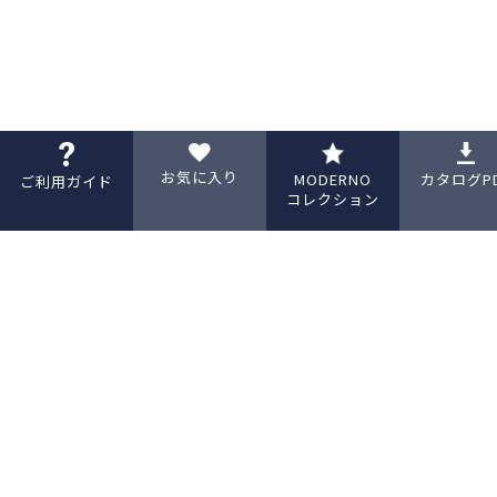
お気に入り
MODERNO
カタログP
ご利用ガイド
コレクション