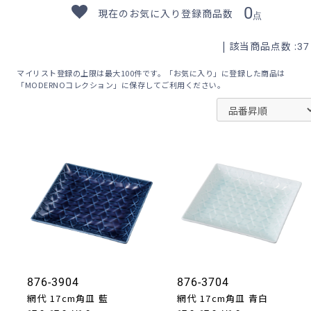
0
現在のお気に入り登録商品数
点
| 該当商品点数 :
37
マイリスト登録の上限は最大100件です。「お気に入り」に登録した商品は
「MODERNOコレクション」に保存してご利用ください。
876-3904
876-3704
網代 17cm角皿 藍
網代 17cm角皿 青白