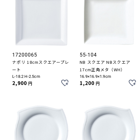
17200065
55-104
ナポリ 18cmスクエアープレ
NB スクエア NBスクエア
ート
17cm正角メタ（WH）
L-18.2 H-2.5cm
16.9×16.9×1.9cm
2,900
1,200
円
円