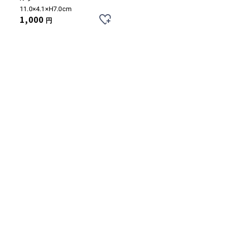
11.0×4.1×H7.0cm
1,000
円