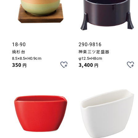
18-90
290-9816
焼杉台
神楽三ツ足盛器
お買い物を続ける
カートへ進む
8.5×8.5×H0.9cm
φ12.5×H8cm
350
3,400
円
円