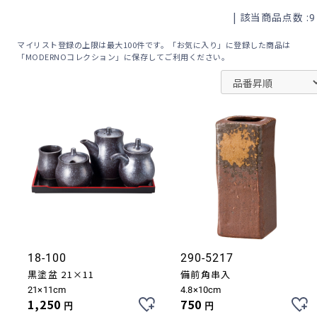
| 該当商品点数 :
9
マイリスト登録の上限は最大100件です。「お気に入り」に登録した商品は
「MODERNOコレクション」に保存してご利用ください。
18-100
290-5217
黒塗盆 21×11
備前角串入
21×11cm
4.8×10cm
1,250
750
円
円