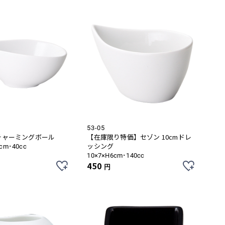
53-05
mチャーミングボール
【在庫限り特価】セゾン 10cmドレ
ッシング
6cm･40cc
10×7×H6cm･140cc
450
円