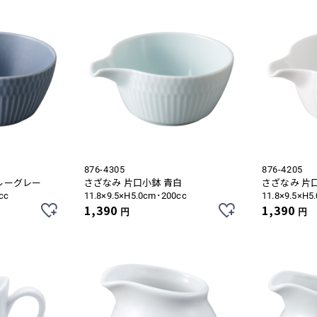
876-4305
876-4205
ルーグレー
さざなみ 片口小鉢 青白
さざなみ 片
cc
11.8×9.5×H5.0cm･200cc
11.8×9.5×H5
1,390
1,390
円
円