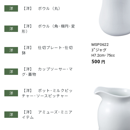
【洋】 ボウル（丸）
【洋】 ボウル（角･楕円･変
形）
MSP0622
【洋】 仕切プレート･仕切
3”ジャグ
鉢
H7.2cm･75cc
500
円
【洋】 カップソーサー･マ
グ･蓋物
【洋】 ポット･ミルクピッ
チャー･ソースピッチャー
【洋】 アミューズ･ミニア
イテム