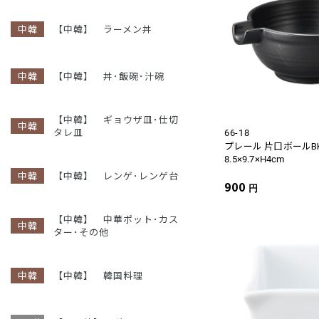
【中韓】 ラーメン丼
【中韓】 丼･飯碗･汁碗
【中韓】 ギョウザ皿･仕切
タレ皿
66-18
プレール 片口ボールB
8.5×9.7×H4cm
【中韓】 レンゲ･レンゲ台
900
円
【中韓】 中華ポット･カス
ター･その他
【中韓】 韓国料理