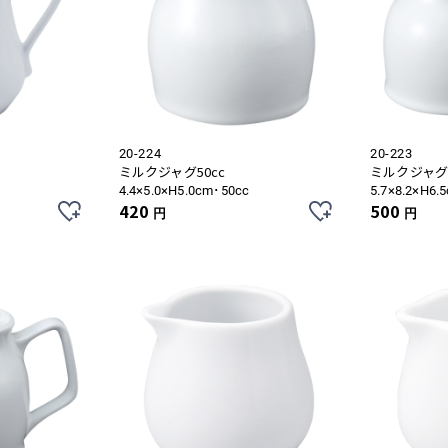
20-224
20-223
ミルクジャグ50cc
ミルクジャグ9
4.4×5.0×H5.0cm･50cc
5.7×8.2×H6.
420
500
円
円