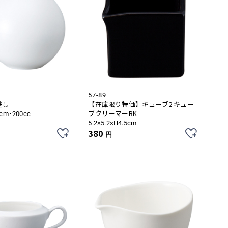
57-89
差し
【在庫限り特価】キューブ2 キュー
ブクリーマーBK
2cm･200cc
5.2×5.2×H4.5cm
380
円