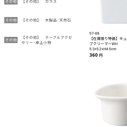
【その他】 ガラス
【その他】 木製品･天然石
57-88
【その他】 テーブルアクセ
【在庫限り特価】キュ
サリー･卓上小物
ブクリーマーWH
5.2×5.2×H4.5cm
360
円