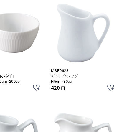
MSP0623
口小鉢 白
2”ミルクジャグ
.0cm･200cc
H5cm･30cc
420
円