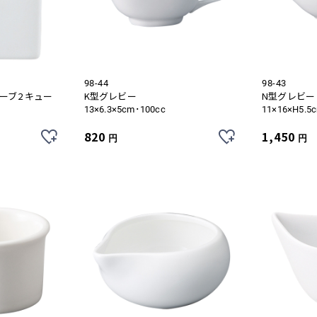
98-44
98-43
ーブ2 キュー
K型グレビー
N型グレビー
13×6.3×5cm･100cc
11×16×H5.5
820
1,450
円
円