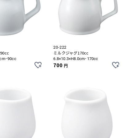
20-222
0cc
ミルクジャグ170cc
5cm･90cc
6.8×10.3×H8.0cm･170cc
700
円