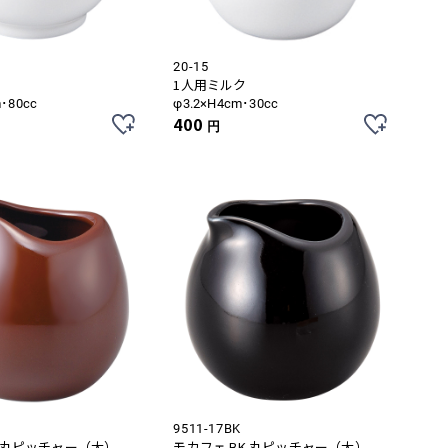
20-15
1人用ミルク
m･80cc
φ3.2×H4cm･30cc
400
円
9511-17BK
H 丸ピッチャー（大）
モカフェ BK 丸ピッチャー（大）