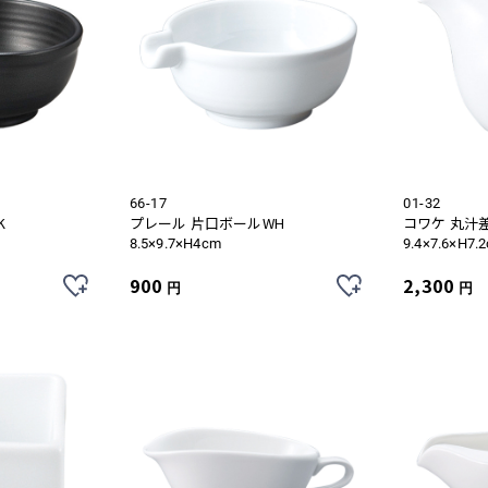
66-17
01-32
K
プレール 片口ボールWH
コワケ 丸汁
8.5×9.7×H4cm
9.4×7.6×H7.
900
2,300
円
円