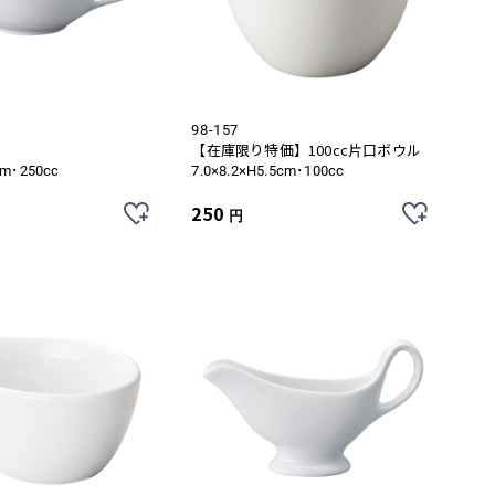
98-157
【在庫限り特価】100cc片口ボウル
cm･250cc
7.0×8.2×H5.5cm･100cc
250
円