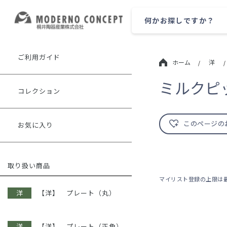
ご利用ガイド
ホーム
洋
/
/
ミルクピ
コレクション
このページの
お気に入り
取り扱い商品
マイリスト登録の上限は最
【洋】 プレート（丸）
【洋】 プレート（正角）