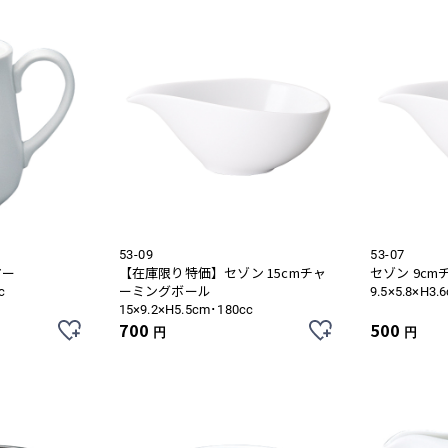
お買い物を続ける
カートへ進む
53-09
53-07
マー
【在庫限り特価】セゾン 15cmチャ
セゾン 9c
ーミングボール
c
9.5×5.8×H3.
15×9.2×H5.5cm･180cc
700
500
円
円