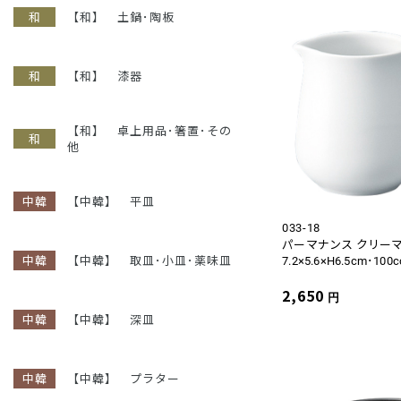
【和】 土鍋･陶板
【和】 漆器
【和】 卓上用品･箸置･その
他
【中韓】 平皿
033-18
パーマナンス クリー
【中韓】 取皿･小皿･薬味皿
7.2×5.6×H6.5cm･100c
2,650
円
【中韓】 深皿
【中韓】 プラター