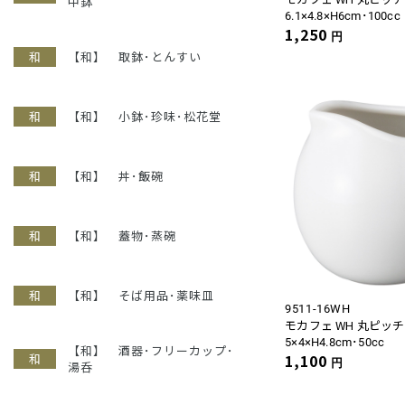
中鉢
6.1×4.8×H6cm･100cc
1,250
円
【和】 取鉢･とんすい
【和】 小鉢･珍味･松花堂
【和】 丼･飯碗
【和】 蓋物･蒸碗
【和】 そば用品･薬味皿
9511-16WH
モカフェ WH 丸ピッ
5×4×H4.8cm･50cc
【和】 酒器･フリーカップ･
1,100
円
湯呑