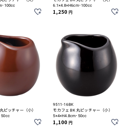
m･100cc
6.1×4.8×H6cm･100cc
1,250
円
9511-16BK
H 丸ピッチャー（小）
モカフェ BK 丸ピッチャー（小）
･50cc
5×4×H4.8cm･50cc
1,100
円