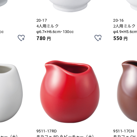
20-17
20-16
4人用ミルク
2人用ミルク
cc
φ6.7×H6.6cm･130cc
φ4.9×H5.6c
780
550
円
円
9511-17RD
9511-17CH
チャー（大）
モカフェ RD 丸ピッチャー（大）
モカフェ C