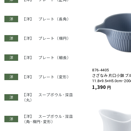
【洋】 プレート（長角）
【洋】 プレート（楕円）
【洋】 プレート（細長）
876-4405
さざなみ 片口小鉢 ブ
【洋】 プレート（変形）
11.8×9.5×H5.0cm･200
1,390
円
【洋】 スープボウル･深皿
（丸）
【洋】 スープボウル･深皿
（角･楕円･変形）