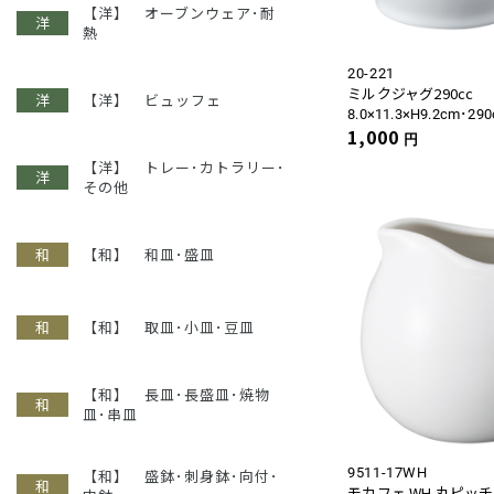
【洋】 オーブンウェア･耐
熱
20-221
ミルクジャグ290cc
【洋】 ビュッフェ
8.0×11.3×H9.2cm･290
1,000
円
【洋】 トレー･カトラリー･
その他
【和】 和皿･盛皿
【和】 取皿･小皿･豆皿
【和】 長皿･長盛皿･焼物
皿･串皿
9511-17WH
【和】 盛鉢･刺身鉢･向付･
モカフェ WH 丸ピッ