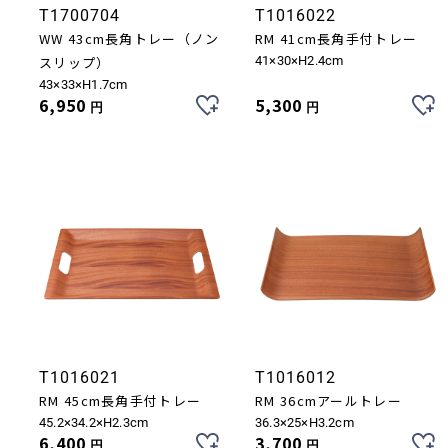
T1700704
T1016022
WW 43cm長角トレー（ノン
RM 41cm長角手付トレー
スリップ）
41×30×H2.4cm
43×33×H1.7cm
6,950
5,300
円
円
お買い物を続ける
カートへ進む
T1016021
T1016012
RM 45cm長角手付トレー
RM 36cmアールトレー
45.2×34.2×H2.3cm
36.3×25×H3.2cm
6,400
3,700
円
円