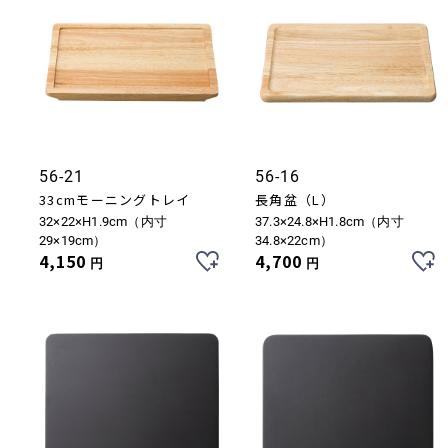
56-21
56-16
33cmモーニングトレイ
長角盆（L）
32×22×H1.9cm（内寸
37.3×24.8×H1.8cm（内寸
29×19cm）
34.8×22cm）
4,150
4,700
円
円